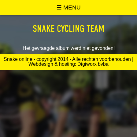
SNAKE ONLINE
☰ MENU
SNAKE CYCLING TEAM
Het gevraagde album werd niet gevonden!
Snake online - copyright 2014 - Alle rechten voorbehouden |
Webdesign & hosting: Digiworx bvba