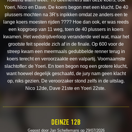
Yoeri, Nico en Dave. De koers begon met een klucht. De 40
plussers mochten na 3R's inpikken omdat ze anders een te
lange koers moesten rijden ???? Hoe dan ook, er was reeds
een kopgroep van 11 weg, toen de 40 plussers in koers
kwamen. Het wedstrijdverloop veranderde wel wat, maar het
grootste feit speelde zich af in de finale. Op 600 voor de
streep kwam een meermaals gedubbelde renner terug in
koers terecht en veroorzaakte een valpartij. Voornaamste
slachtoffer: de Yoeri. En toen begon nog een grotere klucht,
want hoewel degelijk geschaafd, de jury nam geen klacht
op, niks gezien. De veroorzaker stond zelfs in de uitslag.
Nico 12de, Dave 21ste en Yoeri 22ste.
DEINZE 12B
Gepost door Jan Schellemans op 29/07/2026