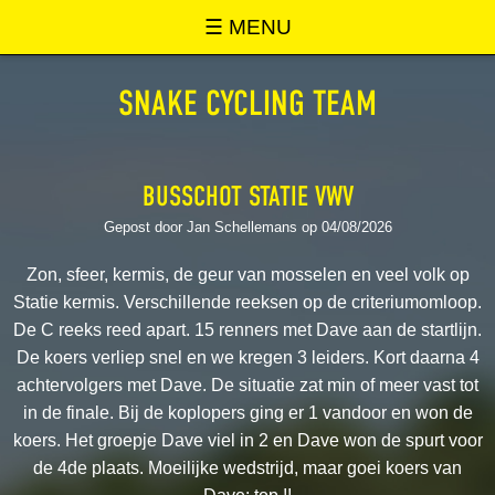
SNAKE ONLINE
☰ MENU
SNAKE CYCLING TEAM
BUSSCHOT STATIE VWV
Gepost door Jan Schellemans op 04/08/2026
Zon, sfeer, kermis, de geur van mosselen en veel volk op
Statie kermis. Verschillende reeksen op de criteriumomloop.
De C reeks reed apart. 15 renners met Dave aan de startlijn.
De koers verliep snel en we kregen 3 leiders. Kort daarna 4
achtervolgers met Dave. De situatie zat min of meer vast tot
in de finale. Bij de koplopers ging er 1 vandoor en won de
koers. Het groepje Dave viel in 2 en Dave won de spurt voor
de 4de plaats. Moeilijke wedstrijd, maar goei koers van