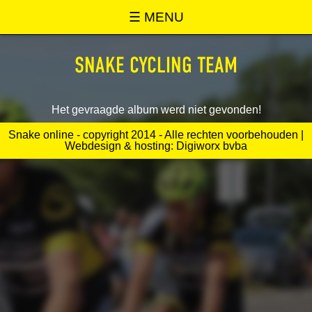
SNAKE ONLINE
☰ MENU
SNAKE CYCLING TEAM
Het gevraagde album werd niet gevonden!
Snake online - copyright 2014 - Alle rechten voorbehouden |
Webdesign & hosting: Digiworx bvba